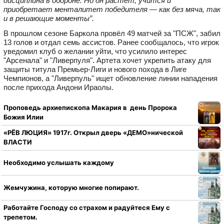
дисциплина в обороне. Но он растёт, учится и
приобретает менталитет победителя — как без мяча, так
и в решающие моменты”.
В прошлом сезоне Баркола провёл 49 матчей за "ПСЖ", забил
13 голов и отдал семь ассистов. Ранее сообщалось, что игрок
уведомил клуб о желании уйти, что усилило интерес
"Арсенала" и "Ливерпуля". Артета хочет укрепить атаку для
защиты титула Премьер-Лиги и нового похода в Лиге
Чемпионов, а "Ливерпуль" ищет обновление линии нападения
после прихода Андони Ираолы.
Проповедь архиепископа Макария в день Пророка
Божия Илии
«РЁВ ЛЮЦИЯ» 1917г. Открыл дверь «ДЕМО»нической
ВЛАСТИ
Необходимо услышать каждому
Жемчужина, которую многие попирают.
Работайте Господу со страхом и радуйтеся Ему с
трепетом.