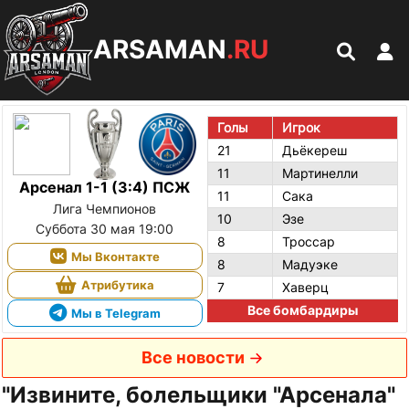
ARSAMAN
.RU
Голы
Игрок
21
Дьёкереш
11
Мартинелли
Арсенал 1-1 (3:4) ПСЖ
11
Сака
Лига Чемпионов
10
Эзе
Суббота 30 мая 19:00
8
Троссар
Мы Вконтакте
8
Мадуэке
Атрибутика
7
Хаверц
Все бомбардиры
Мы в Telegram
Все новости
"Извините, болельщики "Арсенала"