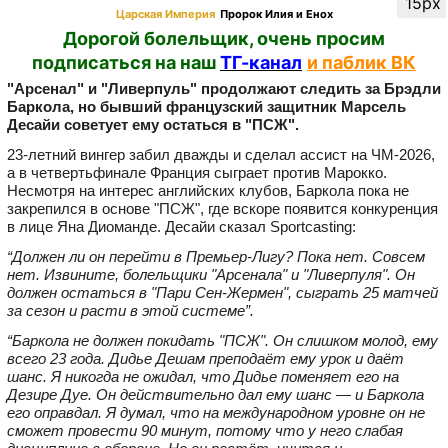
15px
Царская Империя
Пророк Илия и Енох
Дорогой болельщик, очень просим
подписаться на наш
ТГ-канал
и паблик ВК
"Арсенал" и "Ливерпуль" продолжают следить за Брэдли
Баркола, но бывший французский защитник Марсель
Десайи советует ему остаться в "ПСЖ".
23-летний вингер забил дважды и сделал ассист на ЧМ-2026,
а в четвертьфинале Франция сыграет против Марокко.
Несмотря на интерес английских клубов, Баркола пока не
закрепился в основе "ПСЖ", где вскоре появится конкуренция
в лице Яна Диоманде. Десайи сказал Sportcasting:
“Должен ли он перейти в Премьер-Лигу? Пока нет. Совсем
нет. Извините, болельщики "Арсенала" и "Ливерпуля". Он
должен остаться в "Пари Сен-Жермен", сыграть 25 матчей
за сезон и расти в этой системе”.
“Баркола не должен покидать "ПСЖ". Он слишком молод, ему
всего 23 года. Дидье Дешам преподаёт ему урок и даёт
шанс. Я никогда не ожидал, что Дидье поменяет его на
Дезире Дуе. Он действительно дал ему шанс — и Баркола
его оправдал. Я думал, что на международном уровне он не
сможет провести 90 минут, потому что у него слабая