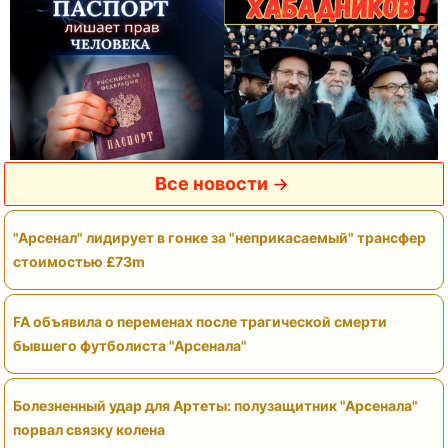
Все новости
"Арсенал" лидирует в гонке за "неприкасаемый" трансфер
стоимостью £73m
FA объявила о переменах после трагической смерти
бывшего футболиста "Арсенала"
Болезненный удар для Артеты: полузащитник "Арсенала"
порвал связку колена