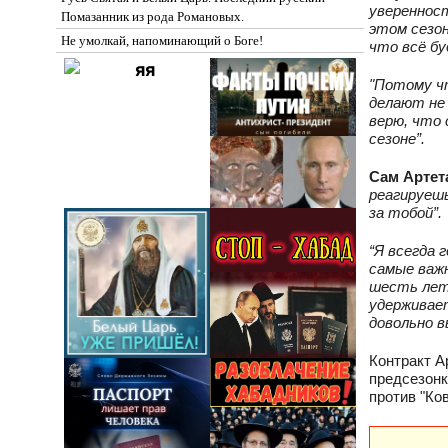
уверенност
Помазанник из рода Романовых.
этом сезон
Не умолкай, напоминающий о Боге!
что всё бу
"Потому ч
делают не 
верю, что 
сезоне”.
Сам Артет
реагируешь
за тобой”.
“Я всегда 
самые важн
шесть лет 
удерживает
довольно в
Контракт А
предсезонк
против "Ков