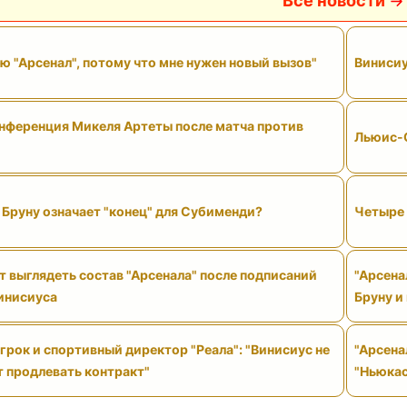
Все новости
ю "Арсенал", потому что мне нужен новый вызов"
Винисиу
нференция Микеля Артеты после матча против
Льюис-С
Бруну означает "конец" для Субименди?
Четыре 
 выглядеть состав "Арсенала" после подписаний
"Арсена
Винисиуса
Бруну и
рок и спортивный директор "Реала": "Винисиус не
"Арсена
т продлевать контракт"
"Ньюкас