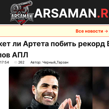
ARSAMAN
.
Все новости
ет ли Артета побить рекорд 
лов АПЛ
 17:54
262
Автор: Черный_Тарзан