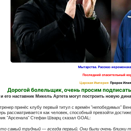
Мытарства. Рассказ иеромонах
Последний спасительный ко
Царская Империя
Пророк Илия
Дорогой болельщик, очень просим подписать
 и его наставник Микель Артета могут построить новую дин
тренер принёс клубу первый титул с времён "непобедимых" Венг
ерь рассматривается как человек, способный превзойти достиж
ник "Арсенала" Стефан Шварц сказал GOAL:
что самый трудный — всегда первый. Они были очень близки т