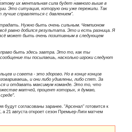
поэтому их ментальная сила будет намного выше в
ции. Это ситуация, которую они уже пережили. Так
т лучше справляться с давлением".
традать. Нужно быть очень сильным. Чемпионом
 всё равно добился результата. Это и есть разница. Я
о всё может быть очень позитивным в следующем
 право быть здесь завтра. Это то, как ты
ое сообщение ты посылаешь, насколько игроки следуют
льцев и совета - это здорово. Но в конце концов
говариваешь, и они либо удивлены, либо спят. За
ься и отдавать максимум команде. Это то, что
ножестве матчей, процент которых, я думаю,
среде”.
ия будут согласованы заранее. "Арсенал" готовится к
, а 21 августа откроет сезон Премьер-Лиги матчем