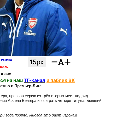
а Романа
15px
рабль
 и Енох
ся на наш
ТГ-канал
и паблик ВК
астию в Премьер-Лиге.
ера, прервав серию из трёх вторых мест подряд.
ения Арсена Венгера и выиграть четыре титула. Бывший
ри года подряд. Иногда это даёт игрокам