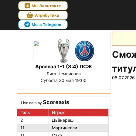
Мы Вконтакте
Атрибутика
Мы в Telegram
Смож
титу
Арсенал 1-1 (3:4) ПСЖ
Лига Чемпионов
08.07.2026
Суббота 30 мая 19:00
Scoreaxis
Live data by
Голы
Игрок
21
Дьёкереш
11
Мартинелли
11
Сака