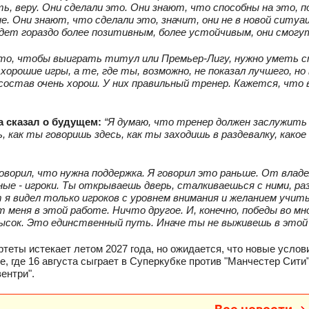
ь, веру. Они сделали это. Они знают, что способны на это, 
е. Они знают, что сделали это, значит, они не в новой ситуа
дет гораздо более позитивным, более устойчивым, они смогу
то, чтобы выиграть титул или Премьер-Лигу, нужно уметь с
хорошие игры, а те, где ты, возможно, не показал лучшего, но
состав очень хорош. У них правильный тренер. Кажется, чт
а сказал о будущем:
“Я думаю, что тренер должен заслужить
, как ты говоришь здесь, как ты заходишь в раздевалку, как
говорил, что нужна поддержка. Я говорил это раньше. От владе
ые - игроки. Ты открываешь дверь, сталкиваешься с ними, раз
я видел только игроков с уровнем внимания и желанием учит
 меня в этой работе. Ничто другое. И, конечно, победы во м
ысок. Это единственный путь. Иначе ты не выживешь в этой 
ртеты истекает летом 2027 года, но ожидается, что новые услов
е, где 16 августа сыграет в Суперкубке против "Манчестер Сити"
ентри".