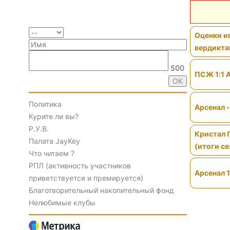
Оценки иг
вердикт
500
ПСЖ 1:1 
Политика
Арсенал 
Курите ли вы?
Р.У.В.
Кристал 
Палата JayKey
(итоги се
Что читаем ?
РПЛ (активность участников
Арсенал 1
приветствуется и премируется)
Благотворительный накопительный фонд
Нелюбимые клубы