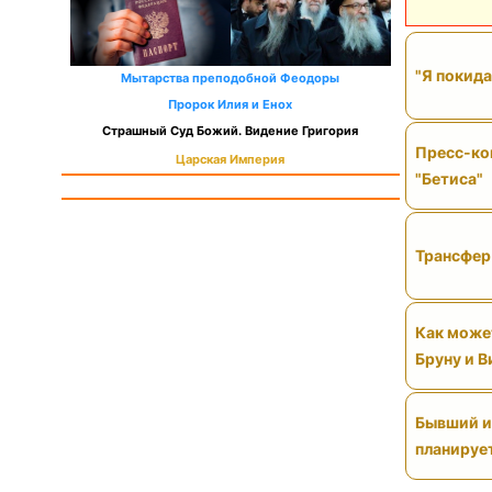
"Я покида
Мытарства преподобной Феодоры
Пророк Илия и Енох
Страшный Суд Божий. Видение Григория
Пресс-ко
Царская Империя
"Бетиса"
Трансфер 
Как может
Бруну и 
Бывший иг
планируе