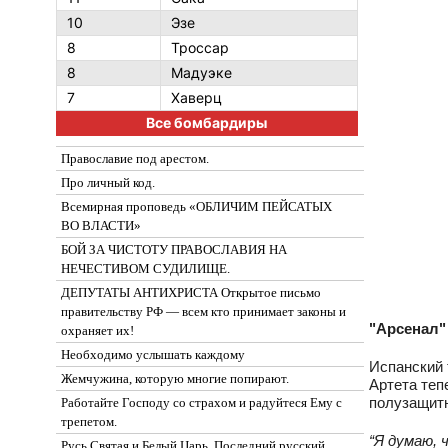
10
Эзе
8
Троссар
8
Мадуэке
7
Хаверц
Все бомбардиры
Православие под арестом.
Про личный код.
Всемирная проповедь «ОБЛИЧИМ ПЕЙСАТЫХ
ВО ВЛАСТИ»
БОЙ ЗА ЧИСТОТУ ПРАВОСЛАВИЯ НА
НЕЧЕСТИВОМ СУДИЛИЩЕ.
ДЕПУТАТЫ АНТИХРИСТА Открытое письмо
правительству РФ — всем кто принимает законы и
"Арсенал"
охраняет их!
Необходимо услышать каждому
Испанский 
Жемчужина, которую многие попирают.
Артета теп
полузащит
Работайте Господу со страхом и радуйтеся Ему с
трепетом.
“Я думаю, 
Русь Святая и Белый Царь. Последний русский