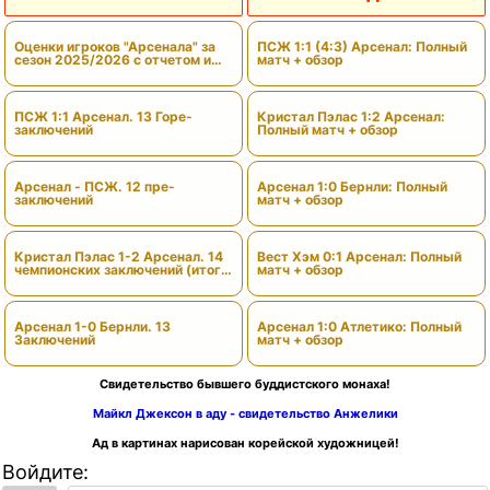
Оценки игроков "Арсенала" за
ПСЖ 1:1 (4:3) Арсенал: Полный
сезон 2025/2026 с отчетом и
матч + обзор
вердиктами
ПСЖ 1:1 Арсенал. 13 Горе-
Кристал Пэлас 1:2 Арсенал:
заключений
Полный матч + обзор
Арсенал - ПСЖ. 12 пре-
Арсенал 1:0 Бернли: Полный
заключений
матч + обзор
Кристал Пэлас 1-2 Арсенал. 14
Вест Хэм 0:1 Арсенал: Полный
чемпионских заключений (итоги
матч + обзор
сезона)
Арсенал 1-0 Бернли. 13
Арсенал 1:0 Атлетико: Полный
Заключений
матч + обзор
Свидетельство бывшего буддистского монаха!
Майкл Джексон в аду - свидетельство Анжелики
Ад в картинах нарисован корейской художницей!
Войдите: