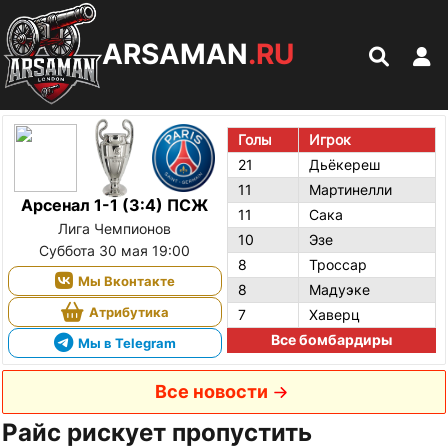
ARSAMAN
.RU
Голы
Игрок
21
Дьёкереш
11
Мартинелли
Арсенал 1-1 (3:4) ПСЖ
11
Сака
Лига Чемпионов
10
Эзе
Суббота 30 мая 19:00
8
Троссар
Мы Вконтакте
8
Мадуэке
Атрибутика
7
Хаверц
Все бомбардиры
Мы в Telegram
Все новости
Райс рискует пропустить