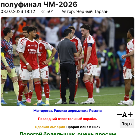
полуфинал ЧМ-2026
08.07.2026 18:12
501
Автор: Черный_Тарзан
Мытарства. Рассказ иеромонаха Романа
Последний спасительный корабль
15px
Царская Империя
Пророк Илия и Енох
Дорогой болельщик, очень просим