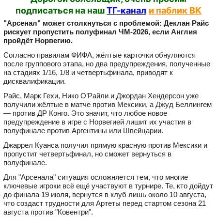
подписаться на наш
ТГ-канал
и паблик ВК
"Арсенал" может столкнуться с проблемой: Деклан Райс
рискует пропустить полуфинал ЧМ-2026, если Англия
пройдёт Норвегию.
Согласно правилам ФИФА, жёлтые карточки обнуляются
после группового этапа, но два предупреждения, полученные
на стадиях 1/16, 1/8 и четвертьфинала, приводят к
дисквалификации.
Райс, Марк Гехи, Нико О’Райли и Джордан Хендерсон уже
получили жёлтые в матче против Мексики, а Джуд Беллингем
— против ДР Конго. Это значит, что любое новое
предупреждение в игре с Норвегией лишит их участия в
полуфинале против Аргентины или Швейцарии.
Джаррел Куанса получил прямую красную против Мексики и
пропустит четвертьфинал, но сможет вернуться в
полуфинале.
Для "Арсенала" ситуация осложняется тем, что многие
ключевые игроки всё ещё участвуют в турнире. Те, кто дойдут
до финала 19 июля, вернутся в клуб лишь около 10 августа,
что создаст трудности для Артеты перед стартом сезона 21
августа против "Ковентри".